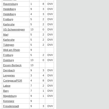
Ravensburg
1
8
DVV
Heidelberg
9
3
DVV
Heidelberg
4
3
DVV
Freiburg
5
2
DVV
Karlsruhe
5
2
DVV
VS-Schwenningen
13
0
DVV
Marl
5
2
DVV
Karlsruhe
5
2
DVV
Tübingen
5
2
DVV
Weil am Rhein
9
Freiburg
5
2
DVV
Duisburg
13
0
DVV
Essen-Borbeck
13
Dernbach
9
3
DVV
Lenggries
3
4
DVV
Cortegaca/POR
4
8
DVV
Laboe
7
2
DVV
Bary
7
1
DVV
Magdeburg
9
1
DVV
Konstanz
9
Freudenstadt
9
3
DVV