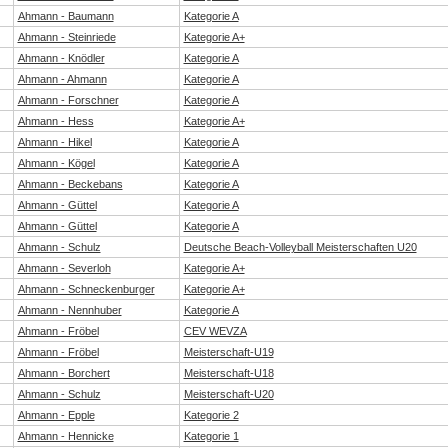
Ahmann - Baumann
Kategorie A
Ahmann - Steinriede
Kategorie A+
Ahmann - Knödler
Kategorie A
Ahmann - Ahmann
Kategorie A
Ahmann - Forschner
Kategorie A
Ahmann - Hess
Kategorie A+
Ahmann - Hikel
Kategorie A
Ahmann - Kögel
Kategorie A
Ahmann - Beckebans
Kategorie A
Ahmann - Güttel
Kategorie A
Ahmann - Güttel
Kategorie A
Ahmann - Schulz
Deutsche Beach-Volleyball Meisterschaften U20
Ahmann - Severloh
Kategorie A+
Ahmann - Schneckenburger
Kategorie A+
Ahmann - Nennhuber
Kategorie A
Ahmann - Fröbel
CEV WEVZA
Ahmann - Fröbel
Meisterschaft-U19
Ahmann - Borchert
Meisterschaft-U18
Ahmann - Schulz
Meisterschaft-U20
Ahmann - Epple
Kategorie 2
Ahmann - Hennicke
Kategorie 1