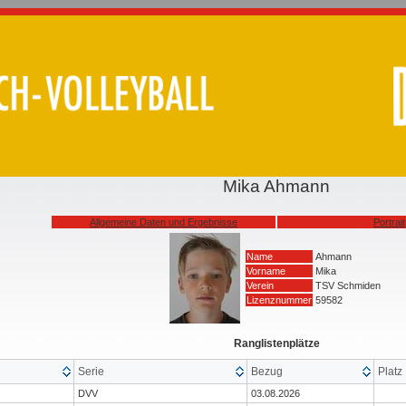
Mika Ahmann
Allgemeine Daten und Ergebnisse
Portrait
Name
Ahmann
Vorname
Mika
Verein
TSV Schmiden
Lizenznummer
59582
Ranglistenplätze
Serie
Bezug
Platz
DVV
03.08.2026