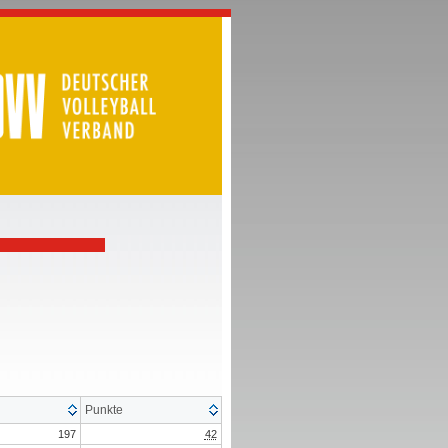
Punkte
197
42