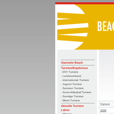
Startseite Beach
Turniere/Ergebnisse
- DVV Turniere
- Landesverband
- internationale Turniere
- Jugend Turniere
- Senioren Turniere
- Snow-Volleyball Turniere
- Sonstige Turniere
- Mixed Turniere
Saison
Aktuelle Turniere
Laboe
2026
- Männer