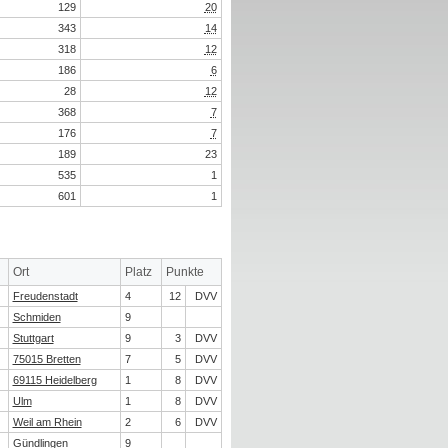
129
20
343
14
318
12
186
6
28
12
368
7
176
7
189
23
535
1
601
1
Ort
Platz
Punkte
Freudenstadt
4
12
DVV
Schmiden
9
Stuttgart
9
3
DVV
75015 Bretten
7
5
DVV
69115 Heidelberg
1
8
DVV
Ulm
1
8
DVV
Weil am Rhein
2
6
DVV
Gündlingen
9