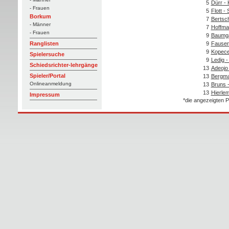
5
Dürr -
- Frauen
5
Flott -
Borkum
7
Bertsc
- Männer
7
Hoffma
- Frauen
9
Baumgä
9
Fauser
Ranglisten
9
Kopece
Spielersuche
9
Ledig -
Schiedsrichter-lehrgänge
13
Adeojo 
Spieler/Portal
13
Bergma
Onlineanmeldung
13
Bruns -
13
Hierle
Impressum
*die angezeigten P