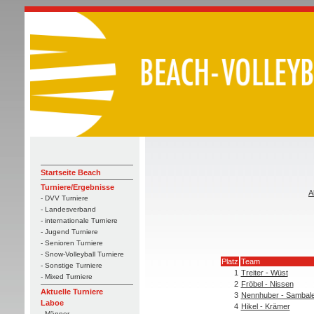
Startseite Beach
Turniere/Ergebnisse
A
- DVV Turniere
- Landesverband
- internationale Turniere
- Jugend Turniere
- Senioren Turniere
- Snow-Volleyball Turniere
Platz
Team
- Sonstige Turniere
1
Treiter - Wüst
- Mixed Turniere
2
Fröbel - Nissen
Aktuelle Turniere
3
Nennhuber - Sambal
Laboe
4
Hikel - Krämer
- Männer