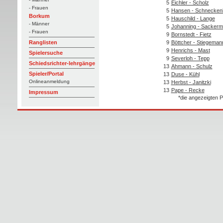
5
Eichler - Scholz
- Frauen
5
Hansen - Schnecken
Borkum
5
Hauschild - Lange
- Männer
5
Johanning - Sacker
- Frauen
9
Bornstedt - Fietz
9
Böttcher - Stiegeman
Ranglisten
9
Henrichs - Mast
Spielersuche
9
Severloh - Tepp
Schiedsrichter-lehrgänge
13
Ahmann - Schulz
Spieler/Portal
13
Duse - Kühl
Onlineanmeldung
13
Herbst - Janitzki
13
Pape - Recke
Impressum
*die angezeigten P