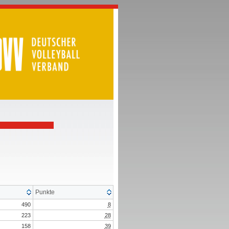
Punkte
490
8
223
28
158
39