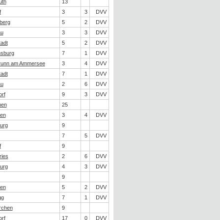
uth
13
f
3
3
DVV
berg
5
2
DVV
au
3
3
DVV
tadt
5
2
DVV
sburg
7
1
DVV
brunn am Ammersee
3
4
DVV
tadt
7
1
DVV
au
2
6
DVV
rf
9
3
DVV
hen
25
gen
3
4
DVV
urg
9
7
5
DVV
f
9
ries
2
6
DVV
urg
4
3
DVV
9
gen
5
2
DVV
gg
7
1
DVV
rchen
9
rf
17
0
DVV