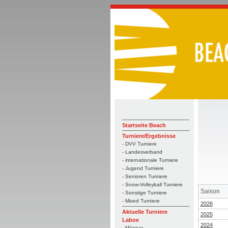
Startseite Beach
Turniere/Ergebnisse
- DVV Turniere
- Landesverband
- internationale Turniere
- Jugend Turniere
- Senioren Turniere
- Snow-Volleyball Turniere
Saison
- Sonstige Turniere
- Mixed Turniere
2026
Aktuelle Turniere
2025
Laboe
2024
- Männer