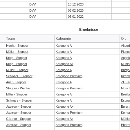
DVV
18.12.2023
DVV
06.02.2023
DVV
03.01.2022
Ergebnisse
Team
Kategorie
Ort
Hecht - Stopper
Kategorie A
Altdorf
Müller - Stopper
Kategorie A
Plane
Krieg - Stopper
Kategorie A
Augsb
Krieg - Stopper
Kategorie A+
Mühldo
Müller - Stopper
Kategorie A
Burgh
Schwarz - Stopper
Kategorie Premium
Kirch
Aust - Stopper
Kategorie A
ZHS 
Stopper - Wenke
Kategorie Premium
Münc
Miller - Stopper
Kategorie A
Breit
Schwarz - Stopper
Kategorie A
Esting
Jastrow - Stopper
Kategorie A+
Burgh
Jastrow - Stopper
Kategorie Premium
Kempt
Gärtner - Stopper
Kategorie A+
Mühldo
Jastrow - Stopper
Kategorie Premium
Ebers