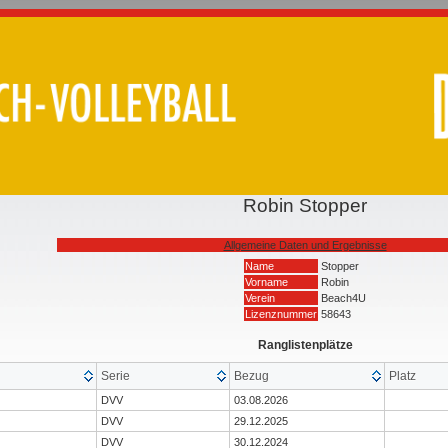
Robin Stopper
Allgemeine Daten und Ergebnisse
Name
Stopper
Vorname
Robin
Verein
Beach4U
Lizenznummer
58643
Ranglistenplätze
Serie
Bezug
Platz
DVV
03.08.2026
DVV
29.12.2025
DVV
30.12.2024