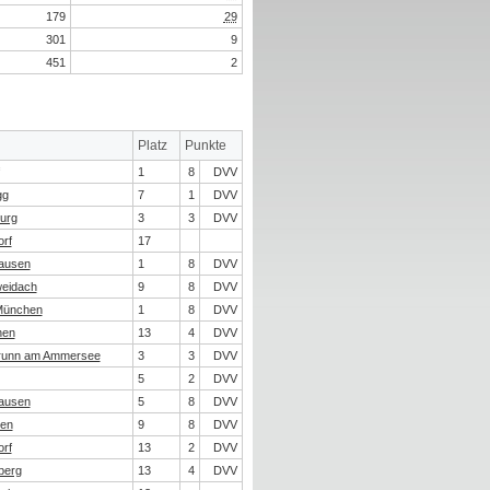
179
29
301
9
451
2
Platz
Punkte
1
8
DVV
gg
7
1
DVV
urg
3
3
DVV
rf
17
ausen
1
8
DVV
weidach
9
8
DVV
München
1
8
DVV
hen
13
4
DVV
brunn am Ammersee
3
3
DVV
5
2
DVV
ausen
5
8
DVV
en
9
8
DVV
rf
13
2
DVV
berg
13
4
DVV