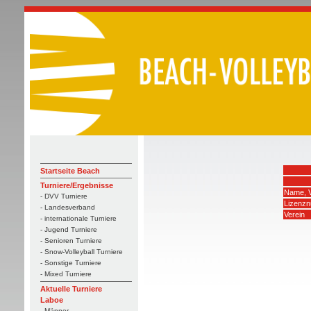
Startseite Beach
Turniere/Ergebnisse
Name, 
- DVV Turniere
Lizenz
- Landesverband
Verein
- internationale Turniere
- Jugend Turniere
- Senioren Turniere
- Snow-Volleyball Turniere
- Sonstige Turniere
- Mixed Turniere
Aktuelle Turniere
Laboe
- Männer