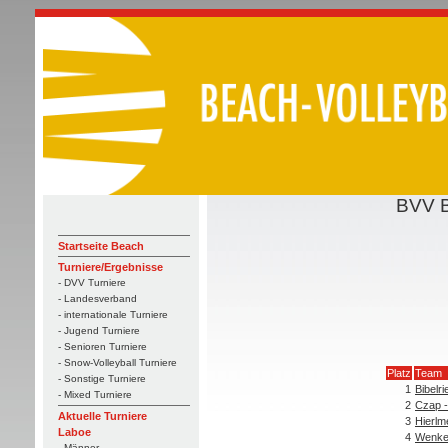
BVV B
Startseite Beach
Turniere/Ergebnisse
- DVV Turniere
- Landesverband
- internationale Turniere
- Jugend Turniere
- Senioren Turniere
- Snow-Volleyball Turniere
Platz
Team
- Sonstige Turniere
1
Bibelri
- Mixed Turniere
2
Czap -
Aktuelle Turniere
3
Hierlm
Laboe
4
Wenke 
- Männer