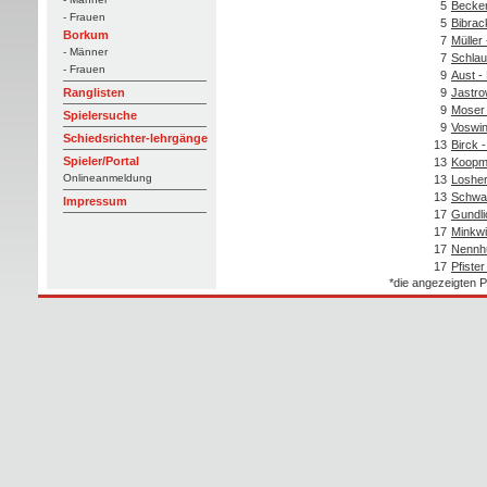
5
Becker
- Frauen
5
Bibrac
Borkum
7
Müller
- Männer
7
Schlau
- Frauen
9
Aust -
9
Jastrow
Ranglisten
9
Moser 
Spielersuche
9
Voswin
Schiedsrichter-lehrgänge
13
Birck 
Spieler/Portal
13
Koopma
Onlineanmeldung
13
Losher
13
Schwar
Impressum
17
Gundli
17
Minkwi
17
Nennhu
17
Pfiste
*die angezeigten P