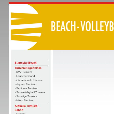
Startseite Beach
Turniere/Ergebnisse
- DVV Turniere
- Landesverband
- internationale Turniere
- Jugend Turniere
- Senioren Turniere
- Snow-Volleyball Turniere
- Sonstige Turniere
- Mixed Turniere
Aktuelle Turniere
Laboe
- Männer