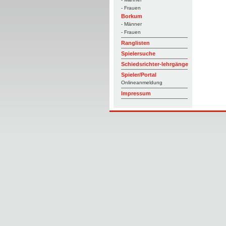
- Frauen
Borkum
- Männer
- Frauen
Ranglisten
Spielersuche
Schiedsrichter-lehrgänge
Spieler/Portal
Onlineanmeldung
Impressum