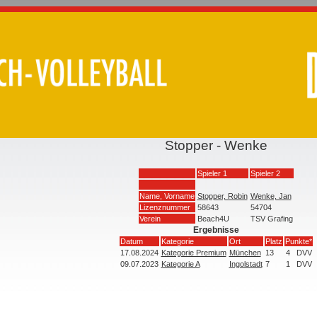
Stopper - Wenke
Spieler 1
Spieler 2
Name, Vorname
Stopper, Robin
Wenke, Jan
Lizenznummer
58643
54704
Verein
Beach4U
TSV Grafing
Ergebnisse
Datum
Kategorie
Ort
Platz
Punkte*
17.08.2024
Kategorie Premium
München
13
4
DVV
09.07.2023
Kategorie A
Ingolstadt
7
1
DVV