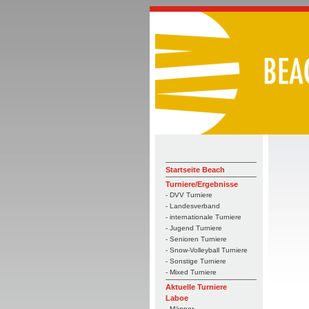
Startseite Beach
Turniere/Ergebnisse
- DVV Turniere
- Landesverband
- internationale Turniere
- Jugend Turniere
- Senioren Turniere
- Snow-Volleyball Turniere
- Sonstige Turniere
- Mixed Turniere
Aktuelle Turniere
Laboe
- Männer