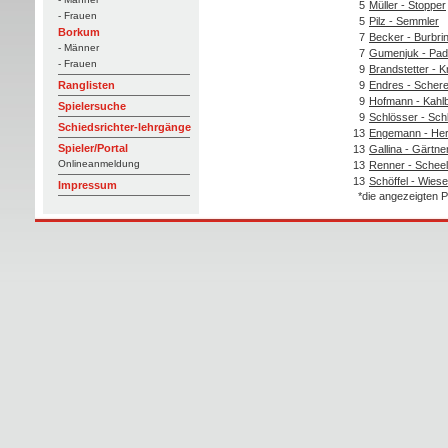
5
Müller - Stopper
- Frauen
5
Pilz - Semmler
Borkum
7
Becker - Burbri
- Männer
7
Gumenjuk - Pad
- Frauen
9
Brandstetter - K
9
Endres - Schere
Ranglisten
9
Hofmann - Kahl
Spielersuche
9
Schlösser - Sch
Schiedsrichter-lehrgänge
13
Engemann - He
Spieler/Portal
13
Gallina - Gärtne
Onlineanmeldung
13
Renner - Schee
13
Schöffel - Wiese
Impressum
*die angezeigten P