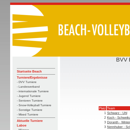
BVV 
Startseite Beach
Turniere/Ergebnisse
- DVV Turniere
- Landesverband
- internationale Turniere
- Jugend Turniere
- Senioren Turniere
- Snow-Volleyball Turniere
Platz
Team
- Sonstige Turniere
1
Schwarz - Uhl
- Mixed Turniere
2
Koch - Schweika
Aktuelle Turniere
3
Doranth - Winte
Laboe
3
Nennhuber - Sc
- Männer