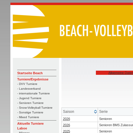
Allgemeine Date
Startseite Beach
Turniere/Ergebnisse
- DVV Turniere
- Landesverband
- internationale Turniere
- Jugend Turniere
- Senioren Turniere
- Snow-Volleyball Turniere
Saison
Serie
- Sonstige Turniere
- Mixed Turniere
2026
Senioren
Aktuelle Turniere
2026
Senioren BMS Zulassu
Laboe
2025
Senioren
- Männer