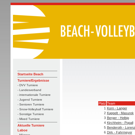
Startseite Beach
Turniere/Ergebnisse
- DVV Turniere
- Landesverband
- internationale Turniere
- Jugend Turniere
Platz
Team
- Senioren Turniere
1
Korn - Langer
- Snow-Volleyball Turniere
2
Kappelt - Masurek
- Sonstige Turniere
3
Berger - Helbig
- Mixed Turniere
4
Kirchheim - Popall
Aktuelle Turniere
5
Benderoth - Loren
Laboe
6
Dirk - Fahrmeyer
- Männer