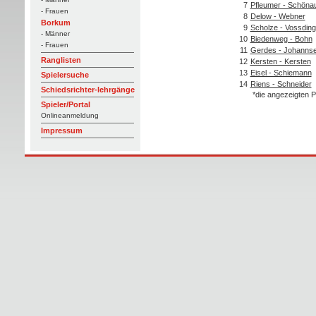
7
Pfleumer - Schöna
- Frauen
8
Delow - Webner
Borkum
9
Scholze - Vossding
- Männer
10
Biedenweg - Bohn
- Frauen
11
Gerdes - Johanns
Ranglisten
12
Kersten - Kersten
13
Eisel - Schiemann
Spielersuche
14
Riens - Schneider
Schiedsrichter-lehrgänge
*die angezeigten P
Spieler/Portal
Onlineanmeldung
Impressum