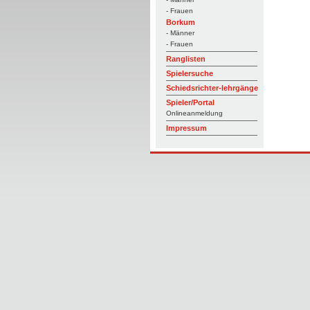
- Frauen
Borkum
- Männer
- Frauen
Ranglisten
Spielersuche
Schiedsrichter-lehrgänge
Spieler/Portal
Onlineanmeldung
Impressum