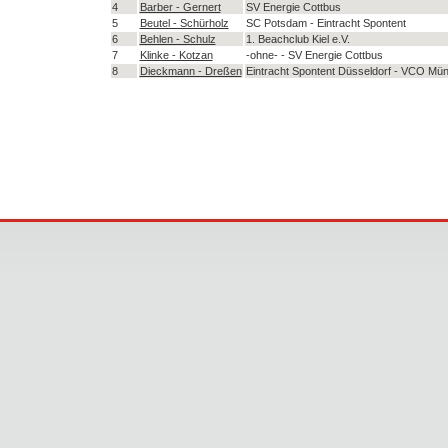
4
Barber - Gernert
SV Energie Cottbus
5
Beutel - Schürholz
SC Potsdam - Eintracht Spontent
6
Behlen - Schulz
1. Beachclub Kiel e.V.
7
Klinke - Kotzan
-ohne- - SV Energie Cottbus
8
Dieckmann - Dreßen
Eintracht Spontent Düsseldorf - VCO Mün