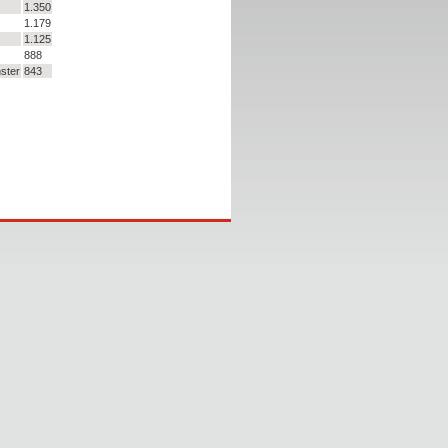
1.350
1.179
1.125
888
ster
843