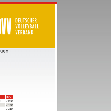
auen
DVV
.
2.940
2.470
2.310