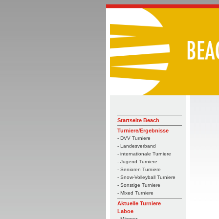
Startseite Beach
Turniere/Ergebnisse
- DVV Turniere
- Landesverband
- internationale Turniere
- Jugend Turniere
- Senioren Turniere
- Snow-Volleyball Turniere
- Sonstige Turniere
- Mixed Turniere
Aktuelle Turniere
Laboe
- Männer