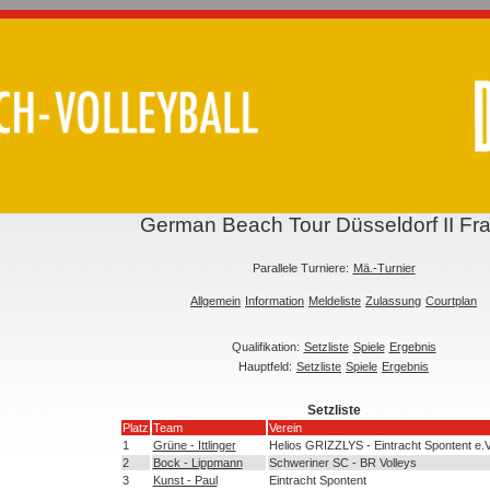
German Beach Tour Düsseldorf II Fr
Parallele Turniere:
Mä.-Turnier
Allgemein
Information
Meldeliste
Zulassung
Courtplan
Qualifikation:
Setzliste
Spiele
Ergebnis
Hauptfeld:
Setzliste
Spiele
Ergebnis
Setzliste
Platz
Team
Verein
1
Grüne - Ittlinger
Helios GRIZZLYS - Eintracht Spontent e.V
2
Bock - Lippmann
Schweriner SC - BR Volleys
3
Kunst - Paul
Eintracht Spontent