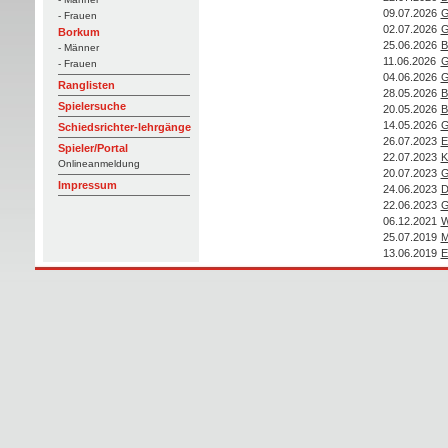
09.07.2026
G
- Frauen
02.07.2026
G
Borkum
25.06.2026
B
- Männer
11.06.2026
G
- Frauen
04.06.2026
G
Ranglisten
28.05.2026
B
Spielersuche
20.05.2026
B
14.05.2026
G
Schiedsrichter-lehrgänge
26.07.2023
E
Spieler/Portal
22.07.2023
K
Onlineanmeldung
20.07.2023
G
Impressum
24.06.2023
D
22.06.2023
G
06.12.2021
W
25.07.2019
M
13.06.2019
E