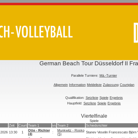
German Beach Tour Düsseldorf II Fr
Parallele Turniere:
Mä.-Turnier
Allgemein
Information
Meldeliste
Zulassung
Courtplan
Qualifikation:
Setzliste
Spiele
Ergebnis
Hauptfeld:
Setzliste
Spiele
Ergebnis
Viertelfinale
Spiele
Zeit
Court
Team 1
vs
Team 2
Schiedsrichter
Otte - Richter
Munkwitz - Rosko
.2026
13:30
1
:
Stanev Veselin Francescato Björn 
(4)
(5)