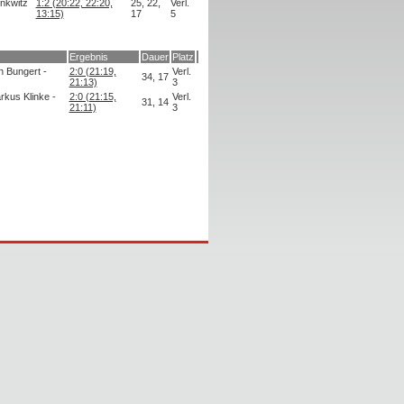
nkwitz
1:2 (20:22, 22:20,
25, 22,
Verl.
13:15)
17
5
Ergebnis
Dauer
Platz
n Bungert -
2:0 (21:19,
Verl.
34, 17
21:13)
3
rkus Klinke -
2:0 (21:15,
Verl.
31, 14
21:11)
3