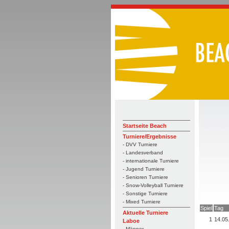
Startseite Beach
Turniere/Ergebnisse
- DVV Turniere
- Landesverband
- internationale Turniere
- Jugend Turniere
- Senioren Turniere
- Snow-Volleyball Turniere
- Sonstige Turniere
- Mixed Turniere
Spiel
Tag
Aktuelle Turniere
1
14.05
Laboe
- Männer