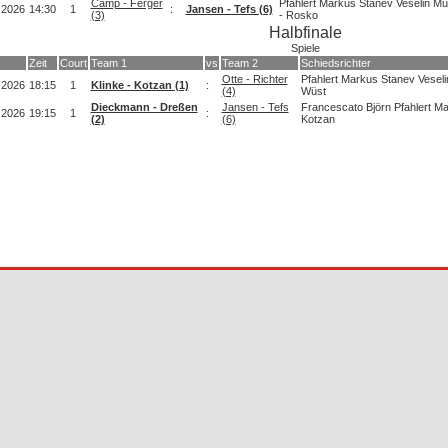
Camp - Ferger
Pfahlert Markus Stanev Veselin Mu
.2026
14:30
1
:
Jansen - Tefs (6)
(3)
- Rosko
Halbfinale
Spiele
Zeit
Court
Team 1
vs
Team 2
Schiedsrichter
Otte - Richter
Pfahlert Markus Stanev Veseli
.2026
18:15
1
Klinke - Kotzan (1)
:
(4)
Wüst
Dieckmann - Dreßen
Jansen - Tefs
Francescato Björn Pfahlert Ma
.2026
19:15
1
:
(2)
(6)
Kotzan