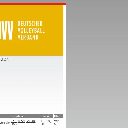
auen
Ergebnis
Dauer
Platz
2:1 (15:21, 21:19,
51, 20,
Verl.
Vorspiel
15:7)
11
5