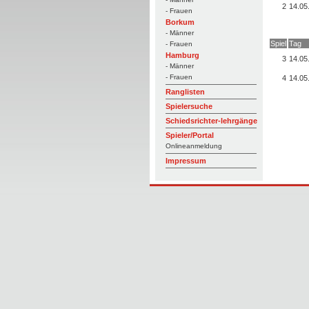
2
14.05
- Frauen
Borkum
- Männer
Spiel
Tag
- Frauen
Hamburg
3
14.05
- Männer
- Frauen
4
14.05
Ranglisten
Spielersuche
Schiedsrichter-lehrgänge
Spieler/Portal
Onlineanmeldung
Impressum