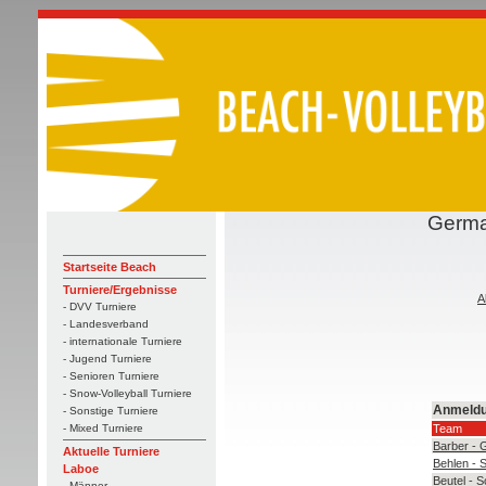
Germa
Startseite Beach
Turniere/Ergebnisse
A
- DVV Turniere
- Landesverband
- internationale Turniere
- Jugend Turniere
- Senioren Turniere
- Snow-Volleyball Turniere
Anmeld
- Sonstige Turniere
Team
- Mixed Turniere
Barber - 
Aktuelle Turniere
Behlen - 
Laboe
Beutel - 
- Männer