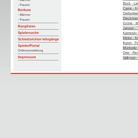
Bock - L
- Frauen
Camp - F
Borkum
Deißenber
- Männer
Dieckman
- Frauen
Grüne - It
Ranglisten
Jansen - 
Spielersuche
Kaminski 
Klinke - K
Schiedsrichter-lehrgänge
Kunst - P
Spieler/Portal
Munkwitz
Onlineanmeldung
Otte - Ric
Impressum
Valkyser -