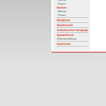
- Frauen
Borkum
- Männer
- Frauen
Ranglisten
Spielersuche
Schiedsrichter-lehrgänge
Spieler/Portal
Onlineanmeldung
Impressum