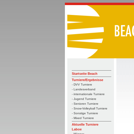
Startseite Beach
Turniere/Ergebnisse
- DVV Turniere
- Landesverband
- internationale Turniere
- Jugend Turniere
- Senioren Turniere
- Snow-Volleyball Turniere
- Sonstige Turniere
- Mixed Turniere
Aktuelle Turniere
Laboe
- Männer