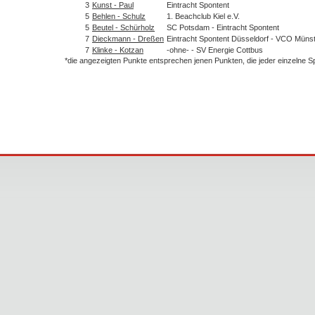
3
Kunst - Paul
Eintracht Spontent
5
Behlen - Schulz
1. Beachclub Kiel e.V.
5
Beutel - Schürholz
SC Potsdam - Eintracht Spontent
7
Dieckmann - Dreßen
Eintracht Spontent Düsseldorf - VCO Müns
7
Klinke - Kotzan
-ohne- - SV Energie Cottbus
*die angezeigten Punkte entsprechen jenen Punkten, die jeder einzelne 