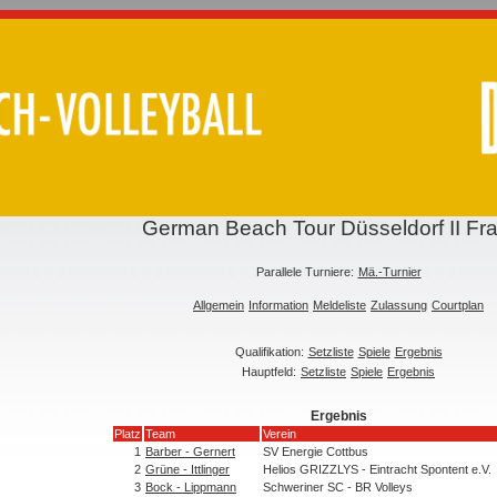
German Beach Tour Düsseldorf II Fr
Parallele Turniere:
Mä.-Turnier
Allgemein
Information
Meldeliste
Zulassung
Courtplan
Qualifikation:
Setzliste
Spiele
Ergebnis
Hauptfeld:
Setzliste
Spiele
Ergebnis
Ergebnis
Platz
Team
Verein
1
Barber - Gernert
SV Energie Cottbus
2
Grüne - Ittlinger
Helios GRIZZLYS - Eintracht Spontent e.V.
3
Bock - Lippmann
Schweriner SC - BR Volleys