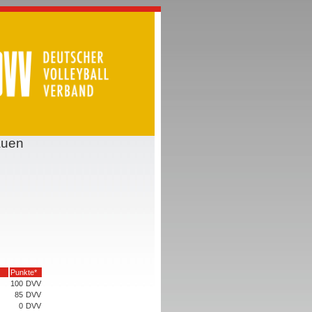
auen
Punkte*
100
DVV
85
DVV
0
DVV