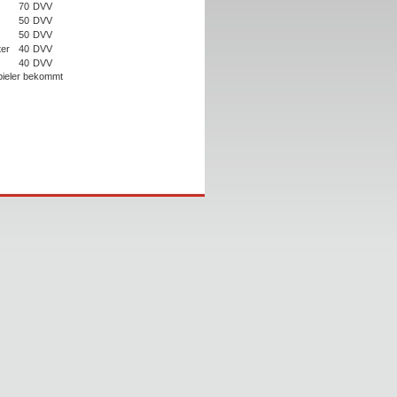
70
DVV
50
DVV
50
DVV
ter
40
DVV
40
DVV
Spieler bekommt