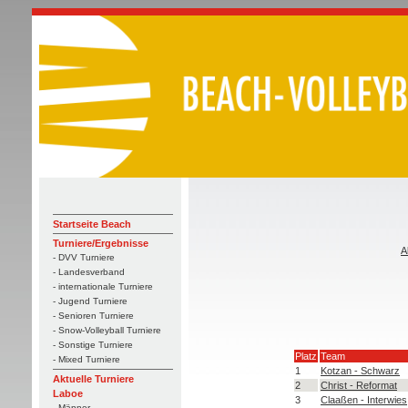
Startseite Beach
Turniere/Ergebnisse
A
- DVV Turniere
- Landesverband
- internationale Turniere
- Jugend Turniere
- Senioren Turniere
- Snow-Volleyball Turniere
- Sonstige Turniere
Platz
Team
- Mixed Turniere
1
Kotzan - Schwarz
Aktuelle Turniere
2
Christ - Reformat
Laboe
3
Claaßen - Interwies
- Männer