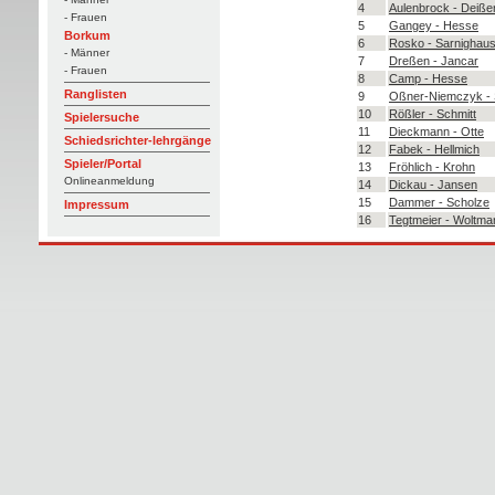
4
Aulenbrock - Deiße
- Frauen
5
Gangey - Hesse
Borkum
6
Rosko - Sarnighau
- Männer
7
Dreßen - Jancar
- Frauen
8
Camp - Hesse
Ranglisten
9
Oßner-Niemczyk - 
10
Rößler - Schmitt
Spielersuche
11
Dieckmann - Otte
Schiedsrichter-lehrgänge
12
Fabek - Hellmich
Spieler/Portal
13
Fröhlich - Krohn
Onlineanmeldung
14
Dickau - Jansen
15
Dammer - Scholze
Impressum
16
Tegtmeier - Woltma