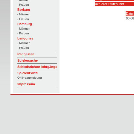
aktueller Stützpunkt
- Frauen
Borkum
Datu
- Männer
06.06
- Frauen
Hamburg
- Männer
- Frauen
Lenggries
- Männer
- Frauen
Ranglisten
Spielersuche
Schiedsrichter-lehrgänge
Spieler/Portal
Onlineanmeldung
Impressum