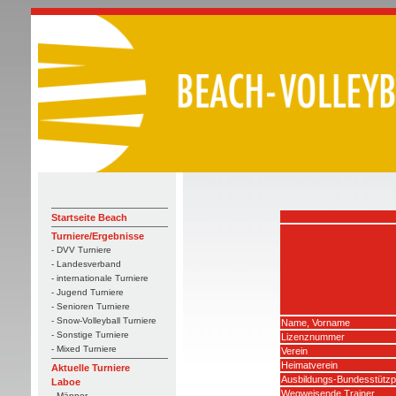
Startseite Beach
Turniere/Ergebnisse
- DVV Turniere
- Landesverband
- internationale Turniere
- Jugend Turniere
- Senioren Turniere
- Snow-Volleyball Turniere
Name, Vorname
- Sonstige Turniere
Lizenznummer
- Mixed Turniere
Verein
Heimatverein
Aktuelle Turniere
Ausbildungs-Bundesstützp
Laboe
Wegweisende Trainer
- Männer