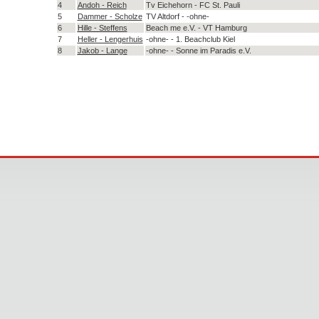
4
Andoh - Reich
Tv Eichehorn - FC St. Pauli
5
Dammer - Scholze
TV Altdorf - -ohne-
6
Hille - Steffens
Beach me e.V. - VT Hamburg
7
Heller - Lengerhuis
-ohne- - 1. Beachclub Kiel
8
Jakob - Lange
-ohne- - Sonne im Paradis e.V.