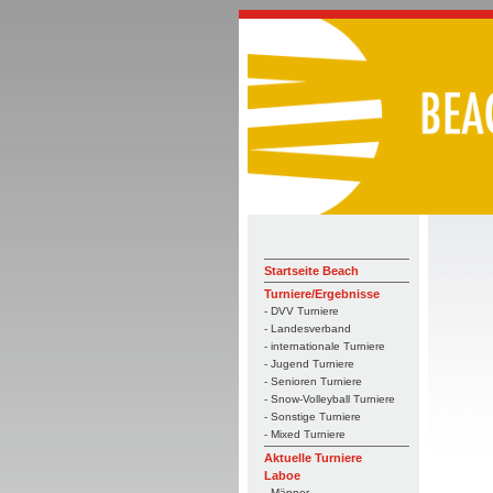
Startseite Beach
Turniere/Ergebnisse
- DVV Turniere
- Landesverband
- internationale Turniere
- Jugend Turniere
- Senioren Turniere
- Snow-Volleyball Turniere
- Sonstige Turniere
- Mixed Turniere
Aktuelle Turniere
Laboe
- Männer