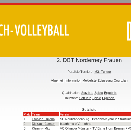
2. DBT Norderney Frauen
Parallele Turniere:
Mä.-Turnier
Allgemein
Information
Meldeliste
Zulassung
Courtplan
Qualifikation:
Setzliste
Spiele
Ergebnis
Hauptfeld:
Setzliste
Spiele
Ergebnis
Setzliste
Platz
Team
Verein
1
Fröhlich - Krohn
SC Neubrandenburg - Beachvolleyball in Stralsun
2
Dickau - Jansen
beach me e.V. - -ohne-
3
Klemm - Milz
VC Olympia Münster - TV Eiche Horn Bremen / 