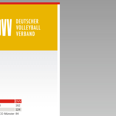
DVV
d
162
124
VCO Münster
84