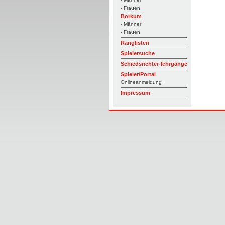
- Frauen
Borkum
- Männer
- Frauen
Ranglisten
Spielersuche
Schiedsrichter-lehrgänge
Spieler/Portal
Onlineanmeldung
Impressum