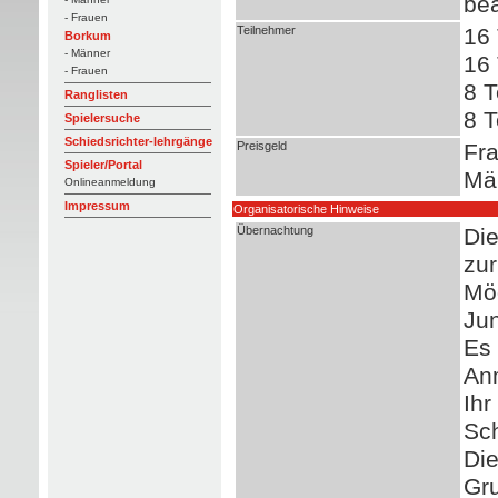
be
- Frauen
Teilnehmer
16
Borkum
- Männer
16
- Frauen
8 T
Ranglisten
8 T
Spielersuche
Schiedsrichter-lehrgänge
Preisgeld
Fra
Spieler/Portal
Mä
Onlineanmeldung
Impressum
Organisatorische Hinweise
Übernachtung
Die
zur
Mög
Jun
Es 
Anm
Ihr
Sch
Die
Gru