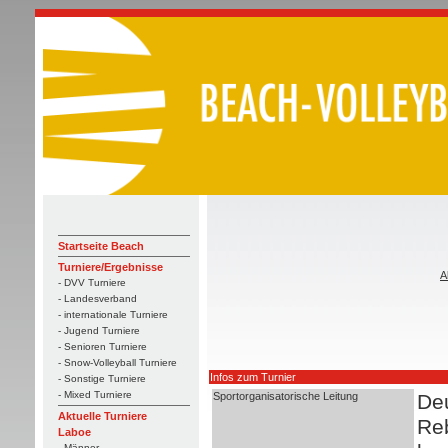
Startseite Beach
Turniere/Ergebnisse
A
- DVV Turniere
- Landesverband
- internationale Turniere
- Jugend Turniere
- Senioren Turniere
- Snow-Volleyball Turniere
Infos zum Turnier
- Sonstige Turniere
- Mixed Turniere
Sportorganisatorische Leitung
Deu
Aktuelle Turniere
Re
Laboe
- Männer