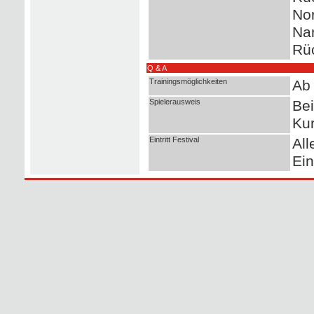
Nor
Nam
Rüc
Q & A
Trainingsmöglichkeiten
Ab
Spielerausweis
Bei
Ku
Eintritt Festival
All
Ein