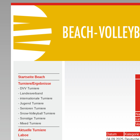
Startseite Beach
Turniere/Ergebnisse
- DVV Turniere
- Landesverband
- internationale Turniere
- Jugend Turniere
- Senioren Turniere
- Snow-Volleyball Turniere
Na
- Sonstige Turniere
Li
- Mixed Turniere
Ve
Aktuelle Turniere
Datum
Kategorie
Laboe
04.09.2025
Deutsche 
- Männer