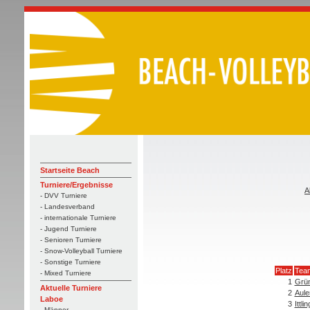
Startseite Beach
Turniere/Ergebnisse
A
- DVV Turniere
- Landesverband
- internationale Turniere
- Jugend Turniere
- Senioren Turniere
- Snow-Volleyball Turniere
- Sonstige Turniere
Platz
Tea
- Mixed Turniere
1
Grün
Aktuelle Turniere
2
Aule
Laboe
3
Ittli
- Männer