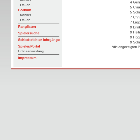
4
Gern
- Frauen
5
Claa
Borkum
5
Schi
- Männer
7
Chris
- Frauen
7
Lagg
Ranglisten
9
Brin
9
Heit
Spielersuche
9
Höpp
Schiedsrichter-lehrgänge
9
Schn
Spieler/Portal
*die angezeigten P
Onlineanmeldung
Impressum