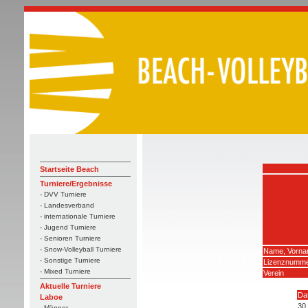
Startseite Beach
Turniere/Ergebnisse
- DVV Turniere
- Landesverband
- internationale Turniere
- Jugend Turniere
- Senioren Turniere
- Snow-Volleyball Turniere
Name, Vorn
- Sonstige Turniere
Lizenznumm
- Mixed Turniere
Verein
Aktuelle Turniere
Da
Laboe
30
- Männer