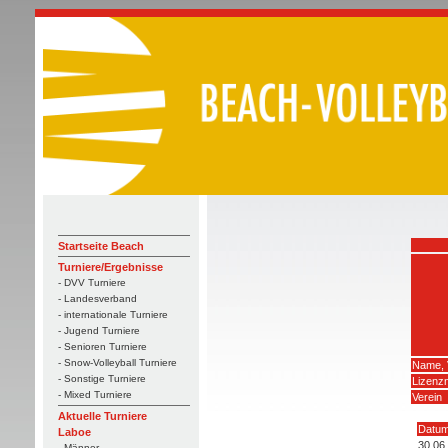
Startseite Beach
Turniere/Ergebnisse
- DVV Turniere
- Landesverband
- internationale Turniere
- Jugend Turniere
- Senioren Turniere
- Snow-Volleyball Turniere
Name, 
- Sonstige Turniere
Lizenz
- Mixed Turniere
Verein
Aktuelle Turniere
Datu
Laboe
30.06
- Männer