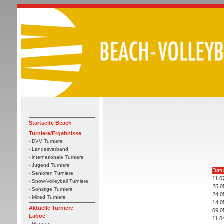
Startseite Beach
Turniere/Ergebnisse
- DVV Turniere
- Landesverband
- internationale Turniere
- Jugend Turniere
Dat
- Senioren Turniere
11.0
- Snow-Volleyball Turniere
25.0
- Sonstige Turniere
24.0
- Mixed Turniere
14.0
Aktuelle Turniere
09.0
Laboe
11.0
- Männer