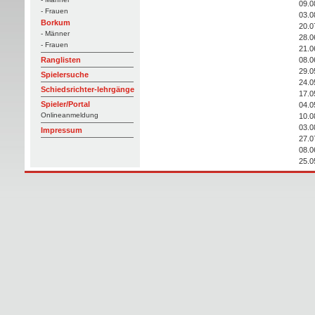
09.0
- Frauen
03.0
Borkum
20.0
- Männer
28.0
- Frauen
21.0
08.0
Ranglisten
29.0
Spielersuche
24.0
Schiedsrichter-lehrgänge
17.0
Spieler/Portal
04.0
Onlineanmeldung
10.0
03.0
Impressum
27.0
08.0
25.0