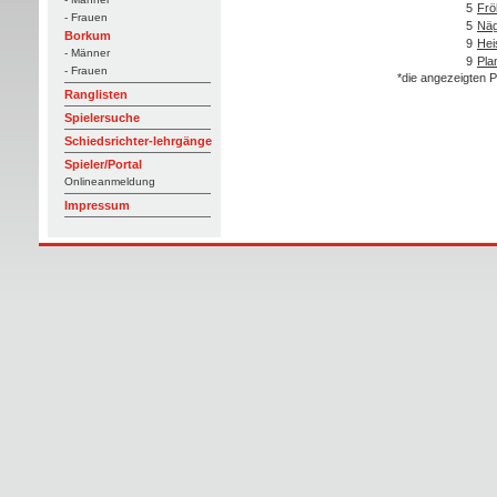
5
Frö
- Frauen
5
Näg
Borkum
9
Hei
- Männer
9
Pla
- Frauen
*die angezeigten P
Ranglisten
Spielersuche
Schiedsrichter-lehrgänge
Spieler/Portal
Onlineanmeldung
Impressum