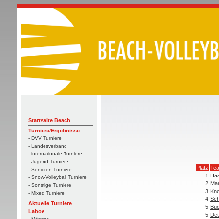
Startseite Beach
Turniere/Ergebnisse
- DVV Turniere
- Landesverband
- internationale Turniere
- Jugend Turniere
Platz
Te
- Senioren Turniere
1
Haa
- Snow-Volleyball Turniere
2
Man
- Sonstige Turniere
3
Kno
- Mixed Turniere
4
Sch
Aktuelle Turniere
5
Büc
Laboe
5
Det
- Männer