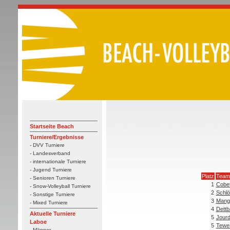
Startseite Beach
Turniere/Ergebnisse
- DVV Turniere
- Landesverband
- internationale Turniere
- Jugend Turniere
Platz
Team
- Senioren Turniere
1
Cobet
- Snow-Volleyball Turniere
2
Schlö
- Sonstige Turniere
3
Mango
- Mixed Turniere
4
Dettb
Aktuelle Turniere
5
Jour
Laboe
5
Tewe
- Männer