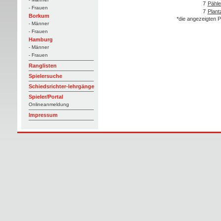
7
Pähle
- Frauen
7
Plant
Borkum
*die angezeigten P
- Männer
- Frauen
Hamburg
- Männer
- Frauen
Ranglisten
Spielersuche
Schiedsrichter-lehrgänge
Spieler/Portal
Onlineanmeldung
Impressum