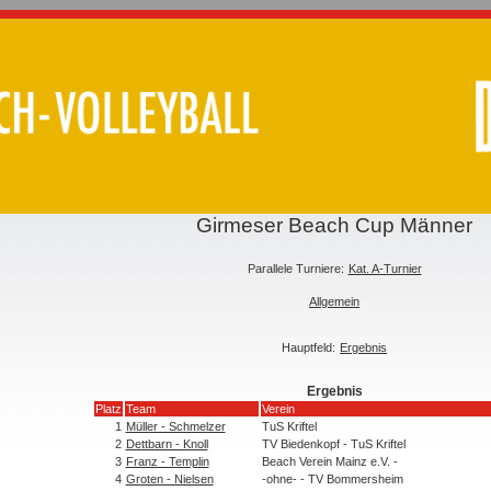
Girmeser Beach Cup Männer
Parallele Turniere:
Kat. A-Turnier
Allgemein
Hauptfeld:
Ergebnis
Ergebnis
Platz
Team
Verein
1
Müller - Schmelzer
TuS Kriftel
2
Dettbarn - Knoll
TV Biedenkopf - TuS Kriftel
3
Franz - Templin
Beach Verein Mainz e.V. -
4
Groten - Nielsen
-ohne- - TV Bommersheim