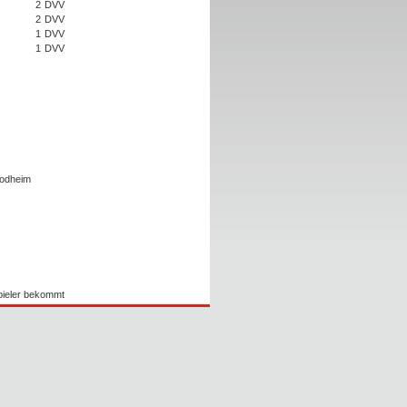
2
DVV
2
DVV
1
DVV
1
DVV
Rodheim
Spieler bekommt