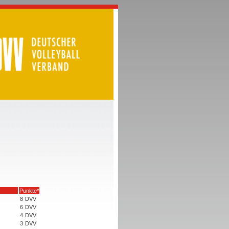
Punkte*
8
DVV
6
DVV
4
DVV
3
DVV