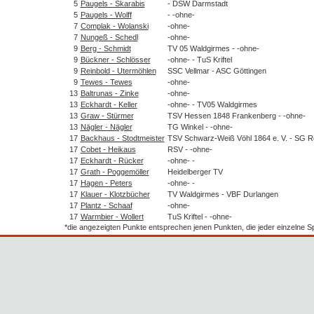
5
Paugels - Skarabis
- DSW Darmstadt
5
Paugels - Wolff
- -ohne-
7
Complak - Wolanski
-ohne-
7
Nungeß - Schedl
-ohne-
9
Berg - Schmidt
TV 05 Waldgirmes - -ohne-
9
Bückner - Schlösser
-ohne- - TuS Kriftel
9
Reinbold - Utermöhlen
SSC Vellmar - ASC Göttingen
9
Tewes - Tewes
-ohne-
13
Baltrunas - Zinke
-ohne-
13
Eckhardt - Keller
-ohne- - TV05 Waldgirmes
13
Graw - Stürmer
TSV Hessen 1848 Frankenberg - -ohne-
13
Nägler - Nägler
TG Winkel - -ohne-
17
Backhaus - Stodtmeister
TSV Schwarz-Weiß Vöhl 1864 e. V. - SG 
17
Cobet - Heikaus
RSV - -ohne-
17
Eckhardt - Rücker
-ohne- -
17
Grath - Poggemöller
Heidelberger TV
17
Hagen - Peters
-ohne- -
17
Klauer - Klotzbücher
TV Waldgirmes - VBF Durlangen
17
Plantz - Schaaf
-ohne-
17
Warmbier - Wollert
TuS Kriftel - -ohne-
*die angezeigten Punkte entsprechen jenen Punkten, die jeder einzelne 