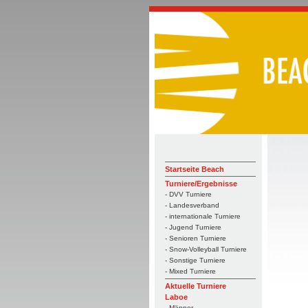
Startseite Beach
Turniere/Ergebnisse
- DVV Turniere
- Landesverband
- internationale Turniere
- Jugend Turniere
- Senioren Turniere
- Snow-Volleyball Turniere
- Sonstige Turniere
- Mixed Turniere
Aktuelle Turniere
Laboe
- Männer