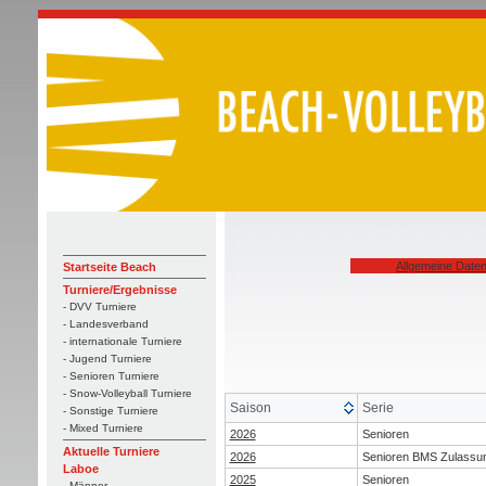
Allgemeine Date
Startseite Beach
Turniere/Ergebnisse
- DVV Turniere
- Landesverband
- internationale Turniere
- Jugend Turniere
- Senioren Turniere
- Snow-Volleyball Turniere
Saison
Serie
- Sonstige Turniere
- Mixed Turniere
2026
Senioren
Aktuelle Turniere
2026
Senioren BMS Zulassu
Laboe
2025
Senioren
- Männer