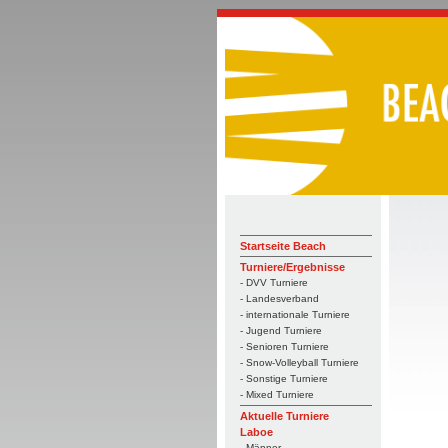
Startseite Beach
Turniere/Ergebnisse
- DVV Turniere
- Landesverband
- internationale Turniere
- Jugend Turniere
- Senioren Turniere
- Snow-Volleyball Turniere
- Sonstige Turniere
- Mixed Turniere
Aktuelle Turniere
Laboe
- Männer