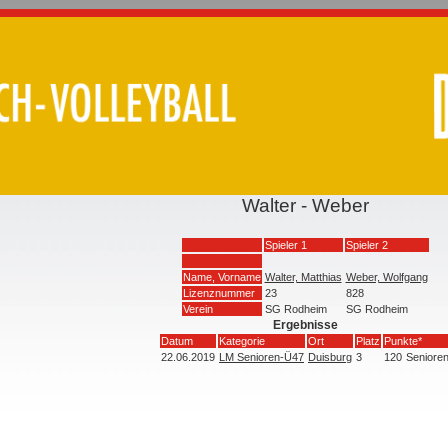
Walter - Weber
Spieler 1
Spieler 2
Name, Vorname
Walter, Matthias
Weber, Wolfgang
Lizenznummer
23
828
Verein
SG Rodheim
SG Rodheim
Ergebnisse
Datum
Kategorie
Ort
Platz
Punkte*
22.06.2019
LM Senioren-Ü47
Duisburg
3
120
Seniore