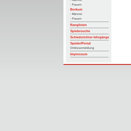
- Frauen
Borkum
- Männer
- Frauen
Ranglisten
Spielersuche
Schiedsrichter-lehrgänge
Spieler/Portal
Onlineanmeldung
Impressum