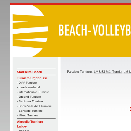
Parallele Turniere:
LM Ü53 Mä.-Turnier
LM Ü
Startseite Beach
Turniere/Ergebnisse
- DVV Turniere
- Landesverband
- internationale Turniere
- Jugend Turniere
- Senioren Turniere
- Snow-Volleyball Turniere
- Sonstige Turniere
- Mixed Turniere
Aktuelle Turniere
Laboe
- Männer