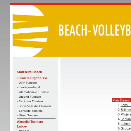
Startseite Beach
Turniere/Ergebnisse
- DVV Turniere
- Landesverband
- internationale Turniere
- Jugend Turniere
Platz
Team
- Senioren Turniere
1
Jabs -
- Snow-Volleyball Turniere
2
Brömme
- Sonstige Turniere
3
Pfister
- Mixed Turniere
4
Schuma
Aktuelle Turniere
5
Lehner
Laboe
6
Grutze
- Männer