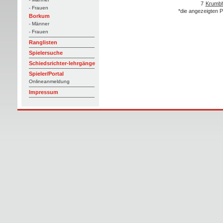
7
Krumbh
- Frauen
*die angezeigten P
Borkum
- Männer
- Frauen
Ranglisten
Spielersuche
Schiedsrichter-lehrgänge
Spieler/Portal
Onlineanmeldung
Impressum