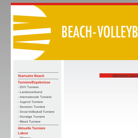
Allgemeine Date
Startseite Beach
Turniere/Ergebnisse
- DVV Turniere
- Landesverband
- internationale Turniere
- Jugend Turniere
- Senioren Turniere
- Snow-Volleyball Turniere
- Sonstige Turniere
- Mixed Turniere
Aktuelle Turniere
Laboe
- Männer