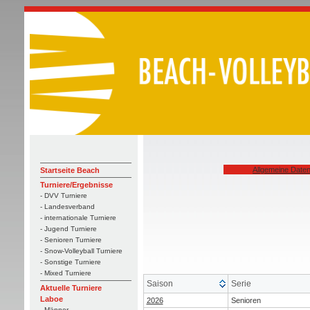
Allgemeine Date
Startseite Beach
Turniere/Ergebnisse
- DVV Turniere
- Landesverband
- internationale Turniere
- Jugend Turniere
- Senioren Turniere
- Snow-Volleyball Turniere
- Sonstige Turniere
- Mixed Turniere
Saison
Serie
Aktuelle Turniere
Laboe
2026
Senioren
- Männer