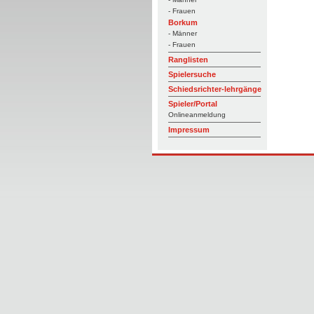
- Frauen
Borkum
- Männer
- Frauen
Ranglisten
Spielersuche
Schiedsrichter-lehrgänge
Spieler/Portal
Onlineanmeldung
Impressum