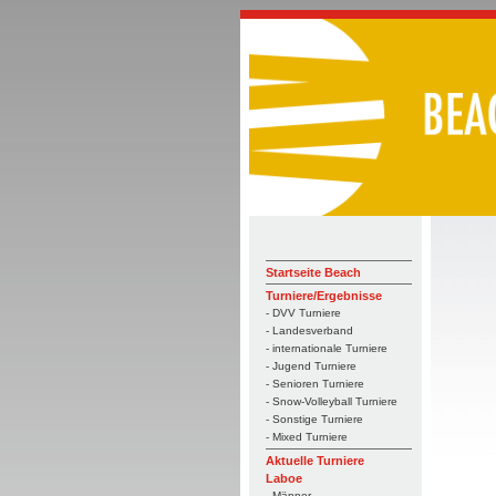
Startseite Beach
Turniere/Ergebnisse
- DVV Turniere
- Landesverband
- internationale Turniere
- Jugend Turniere
- Senioren Turniere
- Snow-Volleyball Turniere
- Sonstige Turniere
- Mixed Turniere
Aktuelle Turniere
Laboe
- Männer