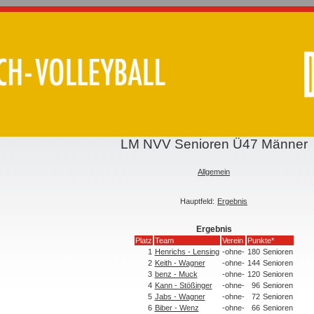
LM NVV Senioren Ü47 Männer
Allgemein
Hauptfeld:
Ergebnis
Ergebnis
Platz
Team
Verein
Punkte*
1
Henrichs - Lensing
-ohne-
180
Senioren
2
Keith - Wagner
-ohne-
144
Senioren
3
benz - Muck
-ohne-
120
Senioren
4
Kann - Stößinger
-ohne-
96
Senioren
5
Jabs - Wagner
-ohne-
72
Senioren
6
Biber - Wenz
-ohne-
66
Senioren