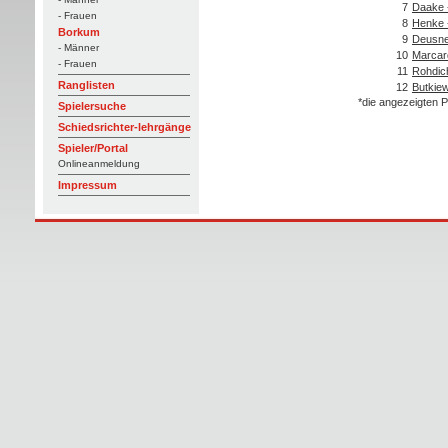
7
Daake 
- Frauen
8
Henke 
Borkum
9
Deusne
- Männer
10
Marcar
- Frauen
11
Rohdic
Ranglisten
12
Butkiew
*die angezeigten P
Spielersuche
Schiedsrichter-lehrgänge
Spieler/Portal
Onlineanmeldung
Impressum