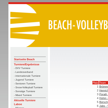
Startseite Beach
Turniere/Ergebnisse
- DVV Turniere
- Landesverband
- internationale Turniere
- Jugend Turniere
Platz
Team
- Senioren Turniere
1
Brömme
- Snow-Volleyball Turniere
2
Henrich
- Sonstige Turniere
3
Porath 
- Mixed Turniere
4
Hohm -
Aktuelle Turniere
5
Bürschg
Laboe
6
Jabs - 
- Männer