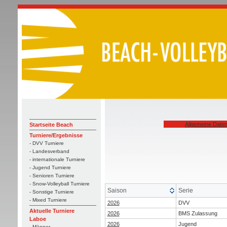
Allgemeine Date
Startseite Beach
Turniere/Ergebnisse
- DVV Turniere
- Landesverband
- internationale Turniere
- Jugend Turniere
- Senioren Turniere
- Snow-Volleyball Turniere
Saison
Serie
- Sonstige Turniere
- Mixed Turniere
2026
DVV
Aktuelle Turniere
2026
BMS Zulassung
Laboe
2026
Jugend
- Männer