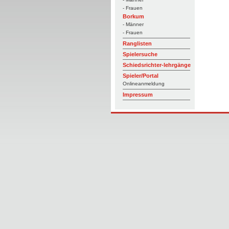
- Frauen
Borkum
- Männer
- Frauen
Ranglisten
Spielersuche
Schiedsrichter-lehrgänge
Spieler/Portal
Onlineanmeldung
Impressum