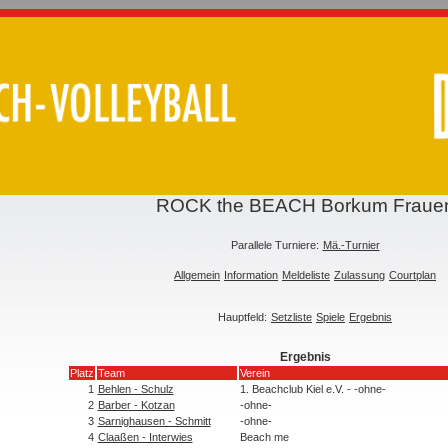
ROCK the BEACH Borkum Fraue
Parallele Turniere:
Mä.-Turnier
Allgemein
Information
Meldeliste
Zulassung
Courtplan
Hauptfeld:
Setzliste
Spiele
Ergebnis
Ergebnis
Platz
Team
Verein
1
Behlen - Schulz
1. Beachclub Kiel e.V. - -ohne-
2
Barber - Kotzan
-ohne-
3
Sarnighausen - Schmitt
-ohne-
4
Claaßen - Interwies
Beach me