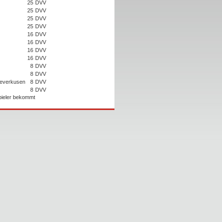
25
DVV
25
DVV
25
DVV
25
DVV
16
DVV
16
DVV
16
DVV
16
DVV
8
DVV
8
DVV
Leverkusen
8
DVV
8
DVV
Spieler bekommt