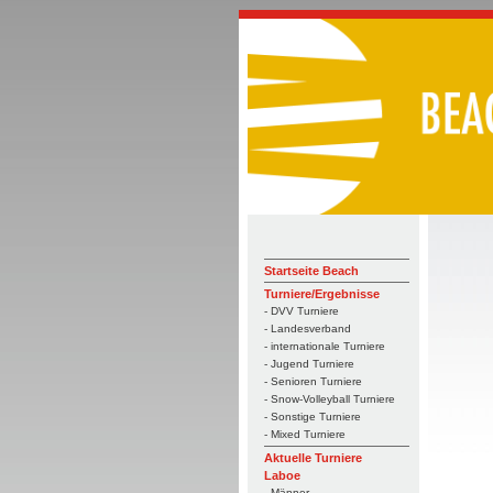
Startseite Beach
Turniere/Ergebnisse
- DVV Turniere
- Landesverband
- internationale Turniere
- Jugend Turniere
- Senioren Turniere
- Snow-Volleyball Turniere
- Sonstige Turniere
- Mixed Turniere
Aktuelle Turniere
Laboe
- Männer