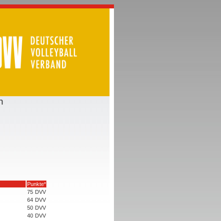
n
Punkte*
75
DVV
64
DVV
50
DVV
40
DVV