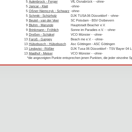
5
Aulenbrock - Ferger
VfL Osnabrück - -ohne-
5
Jancar - Klatt
-ohne-
5
Oßner-Niemczyk - Schwarz
-ohne-
5
Schmitt - Schürholz
DJK TUSA 06 Düsseldorf - -ohne-
9
Beutel - van der Veer
SC Potsdam - BSV Ostbevern
9
Bluhm - Marunde
Hauptstadt Beacher e.V.
9
Brinkmann - Fröhlich
Sonne im Paradies e.V. - -ohne-
9
Dreßen - Schäkel
VCO Münster - -ohne-
13
Faroß - Gangey
Beach me e.V. - -ohne-
13
Hülsebusch - Hülsebusch
Asc Göttingen - ASC Göttingen
13
Lindqvist - Rößler
DJK Tusa 06 Düsseldorf - TSV Bayer 04 
13
Maidhof - Meiser
VCO Münster - -ohne-
*die angezeigten Punkte entsprechen jenen Punkten, die jeder einzelne 