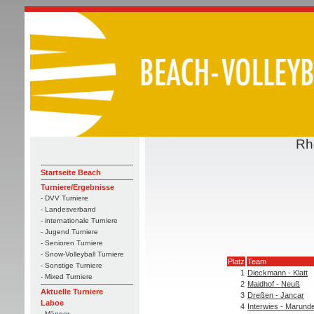
Rh
Startseite Beach
Turniere/Ergebnisse
- DVV Turniere
- Landesverband
- internationale Turniere
- Jugend Turniere
- Senioren Turniere
- Snow-Volleyball Turniere
Platz
Team
- Sonstige Turniere
1
Dieckmann - Klatt
- Mixed Turniere
2
Maidhof - Neuß
Aktuelle Turniere
3
Dreßen - Jancar
Laboe
4
Interwies - Marund
- Männer