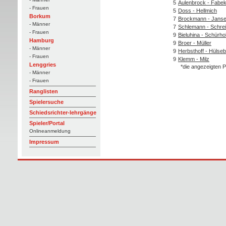
5
Aulenbrock - Fabe
- Frauen
5
Doss - Hellmich
Borkum
7
Brockmann - Jans
- Männer
7
Schlemann - Schre
- Frauen
9
Bieluhina - Schürho
Hamburg
9
Broer - Müller
- Männer
9
Herbsthoff - Hülse
- Frauen
9
Klemm - Milz
Lenggries
*die angezeigten P
- Männer
- Frauen
Ranglisten
Spielersuche
Schiedsrichter-lehrgänge
Spieler/Portal
Onlineanmeldung
Impressum