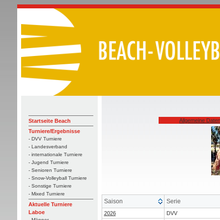
Allgemeine Date
Startseite Beach
Turniere/Ergebnisse
- DVV Turniere
- Landesverband
- internationale Turniere
- Jugend Turniere
- Senioren Turniere
- Snow-Volleyball Turniere
- Sonstige Turniere
- Mixed Turniere
Saison
Serie
Aktuelle Turniere
Laboe
2026
DVV
- Männer