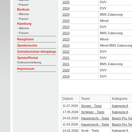
2025
DVV
- Frauen
2024
DVV
Borkum
- Männer
2024
BMS Zulassung
- Frauen
2024
Mixed
Hamburg
2023
DVV
- Männer
2023
BMS Zulassung
- Frauen
2023
Mixed
Ranglisten
2023
Mixed BMS Zulassung
Spielersuche
2022
DVV
Schiedsrichter-lehrgänge
2021
DVV
Spieler/Portal
Onlineanmeldung
2021
BMS Zulassung
Impressum
2020
DVV
2019
DVV
Datum
Team
Kategorie
11.07.2026
Struwe - Teetz
Kategorie A
17.05.2026
Schipper - Teetz
Kategorie A
24.03.2026
Hausknecht - Teetz
Beach Pro To
11.03.2026
Hausknecht - Teetz
Beach Pro To
14.02.2026
Scott - Teetz
Kategorie A