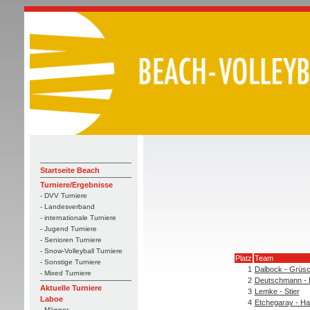
Startseite Beach
Turniere/Ergebnisse
- DVV Turniere
- Landesverband
- internationale Turniere
- Jugend Turniere
- Senioren Turniere
- Snow-Volleyball Turniere
Platz
Team
- Sonstige Turniere
1
Dalbock - Grüs
- Mixed Turniere
2
Deutschmann - 
Aktuelle Turniere
3
Lemke - Stier
Laboe
4
Etchegaray - H
- Männer