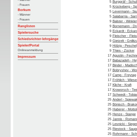
5
Burggräf - Schul
- Frauen
5
Krückeberg - S
Borkum
5
Levermann - Siu
- Männer
5
Salabarria - Sa
- Frauen
9
Balster - Winkler
9
Bornemann - Dr
Ranglisten
9
Eckardt - Eckar
Spielersuche
9
Fleischer - Flei
Schiedsrichter-lehrgänge
9
Gietzelt - Gnilitz
Spieler/Portal
9
Hölzig - Peschel
Onlineanmeldung
9
Thies - Zücker
17
Agustin - Fechn
Impressum
17
Babazadeh - He
17
Binder - Madisc
17
Bobryshev - Wol
17
Camp - Freytag
17
Fröhlich - Wies
17
Kliche - Kraft
17
Kroworsch - Tee
17
Schwedt - Tobia
25
Anderl - Spiewa
25
Bönisch - Brako
25
Haberer - Mottol
25
Henze - Stange
25
Jannis - Roman
25
Lesnicki - Sieg
25
Riestock - Saup
25
Rohrmann - Sch