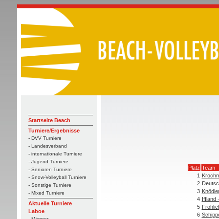
Startseite Beach
Turniere/Ergebnisse
- DVV Turniere
- Landesverband
- internationale Turniere
- Jugend Turniere
Platz
Team
- Senioren Turniere
1
Krochm
- Snow-Volleyball Turniere
2
Deutsc
- Sonstige Turniere
3
Knödler
- Mixed Turniere
4
Iffland 
Aktuelle Turniere
5
Fröhlic
Laboe
6
Schippe
- Männer