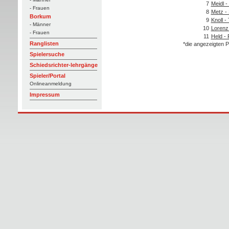
7
Meidl 
- Frauen
8
Metz -
Borkum
9
Knoll -
- Männer
10
Lorenz
- Frauen
11
Held - 
Ranglisten
*die angezeigten P
Spielersuche
Schiedsrichter-lehrgänge
Spieler/Portal
Onlineanmeldung
Impressum