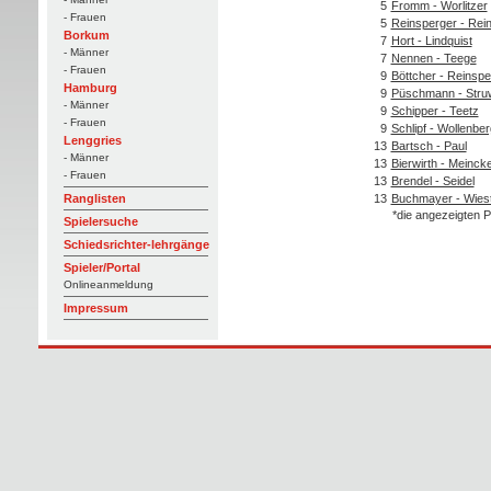
5
Fromm - Worlitzer
- Frauen
5
Reinsperger - Rei
Borkum
7
Hort - Lindquist
- Männer
7
Nennen - Teege
- Frauen
9
Böttcher - Reinspe
Hamburg
9
Püschmann - Stru
- Männer
9
Schipper - Teetz
- Frauen
9
Schlipf - Wollenber
Lenggries
13
Bartsch - Paul
- Männer
13
Bierwirth - Meinck
- Frauen
13
Brendel - Seidel
13
Buchmayer - Wies
Ranglisten
*die angezeigten P
Spielersuche
Schiedsrichter-lehrgänge
Spieler/Portal
Onlineanmeldung
Impressum