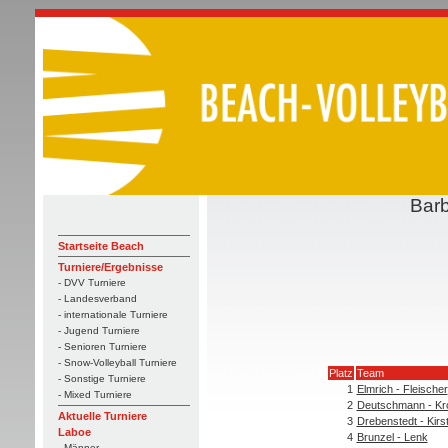
Bar
Startseite Beach
Turniere/Ergebnisse
- DVV Turniere
- Landesverband
- internationale Turniere
- Jugend Turniere
- Senioren Turniere
- Snow-Volleyball Turniere
Platz
Team
- Sonstige Turniere
1
Elmrich - Fleischer
- Mixed Turniere
2
Deutschmann - Kr
Aktuelle Turniere
3
Drebenstedt - Kirs
Laboe
4
Brunzel - Lenk
- Männer