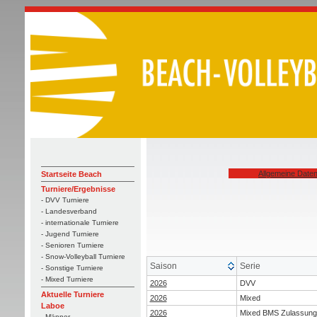
Allgemeine Date
Startseite Beach
Turniere/Ergebnisse
- DVV Turniere
- Landesverband
- internationale Turniere
- Jugend Turniere
- Senioren Turniere
- Snow-Volleyball Turniere
Saison
Serie
- Sonstige Turniere
- Mixed Turniere
2026
DVV
Aktuelle Turniere
2026
Mixed
Laboe
2026
Mixed BMS Zulassung
- Männer