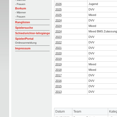
2026
Jugend
- Frauen
Borkum
2025
DVV
- Männer
2025
Mixed
- Frauen
2024
DVV
Ranglisten
2024
Mixed
Spielersuche
2024
Mixed BMS Zulassung
Schiedsrichter-lehrgänge
2023
DVV
Spieler/Portal
2022
DVV
Onlineanmeldung
2021
DVV
Impressum
2020
DVV
2019
DVV
2019
Mixed
2018
Mixed
2017
DVV
2016
DVV
2015
DVV
2013
DVV
Datum
Team
Kateg