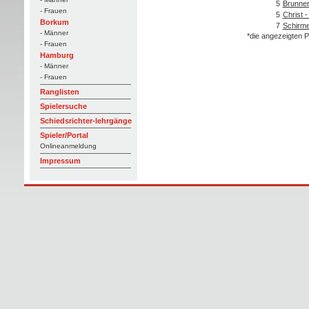
5
Brunner
- Frauen
5
Christ 
Borkum
7
Schirme
- Männer
*die angezeigten P
- Frauen
Hamburg
- Männer
- Frauen
Ranglisten
Spielersuche
Schiedsrichter-lehrgänge
Spieler/Portal
Onlineanmeldung
Impressum