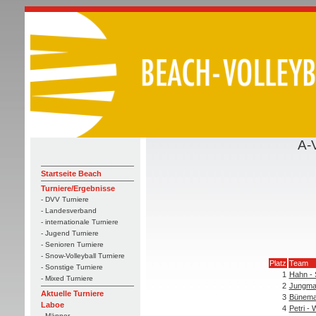
A-
Startseite Beach
Turniere/Ergebnisse
- DVV Turniere
- Landesverband
- internationale Turniere
- Jugend Turniere
- Senioren Turniere
- Snow-Volleyball Turniere
Platz
Team
- Sonstige Turniere
1
Hahn - 
- Mixed Turniere
2
Jungma
Aktuelle Turniere
3
Büneman
Laboe
4
Petri -
- Männer