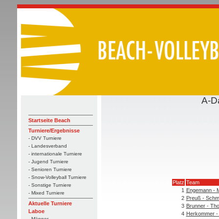
A-D
Startseite Beach
Turniere/Ergebnisse
- DVV Turniere
- Landesverband
- internationale Turniere
- Jugend Turniere
- Senioren Turniere
- Snow-Volleyball Turniere
Platz
Team
- Sonstige Turniere
1
Engemann - 
- Mixed Turniere
2
Preuß - Schm
Aktuelle Turniere
3
Brunner - Tho
Laboe
4
Herkommer -
- Männer