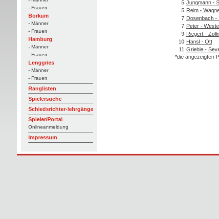
5
Jungmann - S
- Frauen
5
Reim - Wagne
Borkum
7
Dosenbach -
- Männer
7
Peter - Weste
- Frauen
9
Riegert - Zöll
Hamburg
10
Hansl - Ott
- Männer
11
Grieble - Sev
- Frauen
*die angezeigten P
Lenggries
- Männer
- Frauen
Ranglisten
Spielersuche
Schiedsrichter-lehrgänge
Spieler/Portal
Onlineanmeldung
Impressum