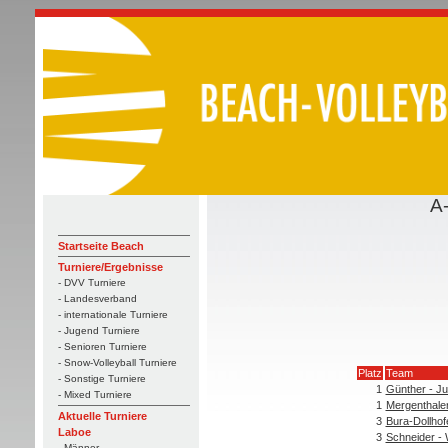
A
Startseite Beach
Turniere/Ergebnisse
- DVV Turniere
- Landesverband
- internationale Turniere
- Jugend Turniere
- Senioren Turniere
- Snow-Volleyball Turniere
Platz
Team
- Sonstige Turniere
1
Günther - J
- Mixed Turniere
1
Mergenthale
Aktuelle Turniere
3
Bura-Dollhof
Laboe
3
Schneider -
- Männer