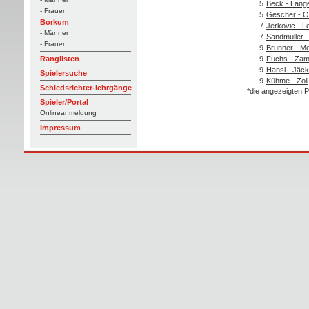
5
Beck - Lang
- Frauen
5
Gescher - O
Borkum
7
Jerkovic - 
- Männer
7
Sandmüller -
- Frauen
9
Brunner - M
9
Fuchs - Zam
Ranglisten
9
Hansl - Jäck
Spielersuche
9
Kühme - Zoll
Schiedsrichter-lehrgänge
*die angezeigten P
Spieler/Portal
Onlineanmeldung
Impressum