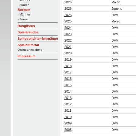
2026
Mixed
- Frauen
2026
Jugend
Borkum
- Männer
2025
DVV
- Frauen
2025
Mixed
Ranglisten
2024
DVV
Spielersuche
2023
DVV
Schiedsrichter-lehrgänge
2022
DVV
Spieler/Portal
2021
DVV
Onlineanmeldung
2020
DVV
Impressum
2019
DVV
2018
DVV
2017
DVV
2016
DVV
2015
DVV
2014
DVV
2013
DVV
2012
DVV
2011
DVV
2010
DVV
2009
DVV
2008
DVV