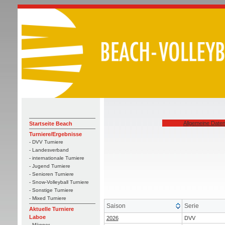
Allgemeine Date
Startseite Beach
Turniere/Ergebnisse
- DVV Turniere
- Landesverband
- internationale Turniere
- Jugend Turniere
- Senioren Turniere
- Snow-Volleyball Turniere
- Sonstige Turniere
- Mixed Turniere
Saison
Serie
Aktuelle Turniere
Laboe
2026
DVV
- Männer