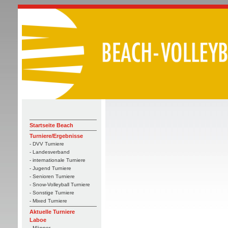
Startseite Beach
Turniere/Ergebnisse
- DVV Turniere
- Landesverband
- internationale Turniere
- Jugend Turniere
- Senioren Turniere
- Snow-Volleyball Turniere
- Sonstige Turniere
- Mixed Turniere
Aktuelle Turniere
Laboe
- Männer