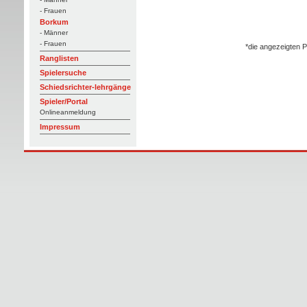
- Frauen
Borkum
- Männer
- Frauen
*die angezeigten P
Ranglisten
Spielersuche
Schiedsrichter-lehrgänge
Spieler/Portal
Onlineanmeldung
Impressum