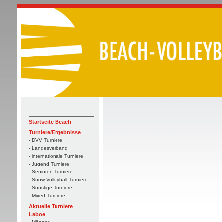
Startseite Beach
Turniere/Ergebnisse
- DVV Turniere
- Landesverband
- internationale Turniere
- Jugend Turniere
- Senioren Turniere
- Snow-Volleyball Turniere
- Sonstige Turniere
- Mixed Turniere
Aktuelle Turniere
Laboe
- Männer